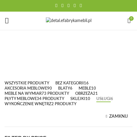
0
Usługi
Kategorie
WSZYSTKIE
PRODUKTY
BEZ KATEGORII
16
AKCESORIA MEBLOWE
90
BLATY
6
MEBLE
10
MEBLE NA WYMIAR
73 PRODUKTY
OBRZEŻA
21
PŁYTY MEBLOWE
34 PRODUKTY
SKLEJKI
10
USŁUGI
6
WYKOŃCZENIE WNĘTRZ
2 PRODUKTY
ZAMKNIJ